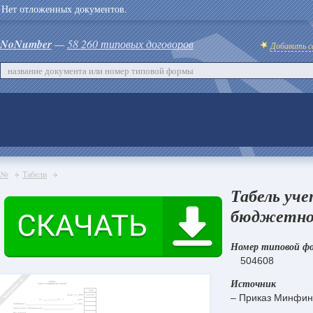
Нет отложенных документов.
NoNumber
—
58 260 типовых договоров
Добавить с
№
Табели
Табель уч
бюджетног
Номер типовой ф
504608
Источник
– Приказ Минфина