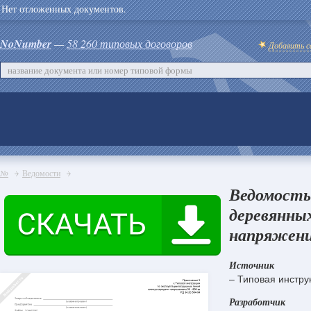
Нет отложенных документов.
NoNumber
—
58 260 типовых договоров
Добавить с
№
Ведомости
Ведомость
деревянны
напряжени
Источник
– Типовая инстру
Разработчик