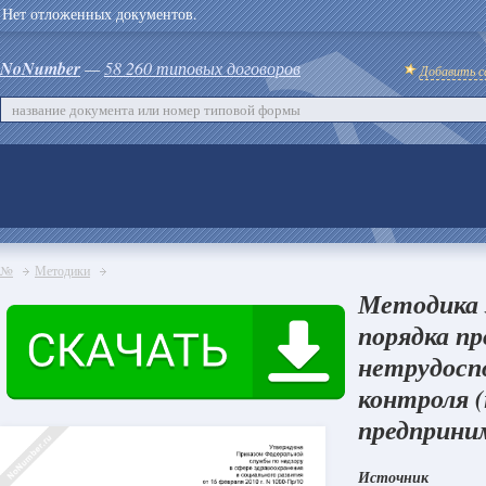
Нет отложенных документов.
NoNumber
—
58 260 типовых договоров
Добавить с
№
Методики
Методика 
порядка п
нетрудосп
контроля (
предприни
Источник