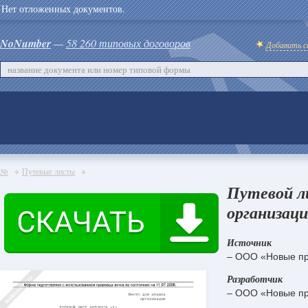
Нет отложенных документов.
NoNumber
—
58 260 типовых договоров
Добавить с
№
Путевые листы
Путевой л
организаци
Источник
– ООО «Новые пр
Разработчик
– ООО «Новые пр